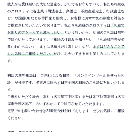
故人から受け継いだ大切な遺産を、少しでもお守りすべく、私たち相続税
のクロスティは各士業（司法書士、弁護士、不動産鑑定士、行政書士な
ど）や国税OBなど各専門家と提携し、お客様におすすめの制度と対策を
ご提案させていただいております。私たち相続税のクロスティは
「相続で
お困りの方を一人でも減らしたい」
という想いから、初回のご相談は無料
で対応いたしております。「相続の仕組みを知りたい」「相続税申告が必
要かわからない」「まずは見積りだけほしい」など、
まずはどんなことで
もお気軽にご相談ください。
ぜひ、お会いできる日を楽しみにしておりま
す。
初回の無料相談は「ご来社による相談」「オンラインツールを使った相
談」が可能です。名古屋に限らず日本全国の相続のご相談に対応いたしま
す。
ご来社いただく場合、本社（名古屋市中区栄）または池下駅前本部（名古
屋市千種区池下）のいずれかにてご対応させていただきます。
電話でのお問い合わせは24時間受け付けております。ぜひお気軽にご相談
ください。