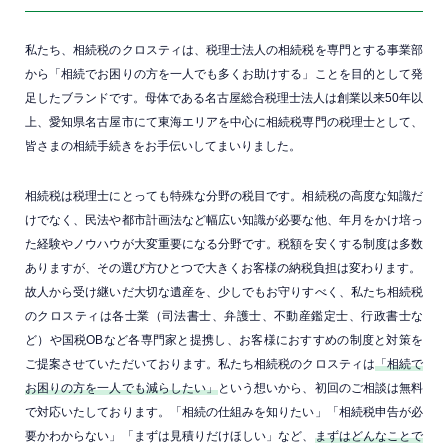
私たち、相続税のクロスティは、税理士法人の相続税を専門とする事業部
から「相続でお困りの方を一人でも多くお助けする」ことを目的として発
足したブランドです。母体である名古屋総合税理士法人は創業以来50年以
上、愛知県名古屋市にて東海エリアを中心に相続税専門の税理士として、
皆さまの相続手続きをお手伝いしてまいりました。
相続税は税理士にとっても特殊な分野の税目です。相続税の高度な知識だ
けでなく、民法や都市計画法など幅広い知識が必要な他、年月をかけ培っ
た経験やノウハウが大変重要になる分野です。税額を安くする制度は多数
ありますが、その選び方ひとつで大きくお客様の納税負担は変わります。
故人から受け継いだ大切な遺産を、少しでもお守りすべく、私たち相続税
のクロスティは各士業（司法書士、弁護士、不動産鑑定士、行政書士な
ど）や国税OBなど各専門家と提携し、お客様におすすめの制度と対策を
ご提案させていただいております。私たち相続税のクロスティは
「相続で
お困りの方を一人でも減らしたい」
という想いから、初回のご相談は無料
で対応いたしております。「相続の仕組みを知りたい」「相続税申告が必
要かわからない」「まずは見積りだけほしい」など、
まずはどんなことで